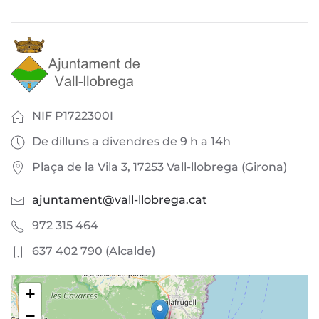
NIF P1722300I
De dilluns a divendres de 9 h a 14h
Plaça de la Vila 3, 17253 Vall-llobrega (Girona)
ajuntament@vall-llobrega.cat
972 315 464
637 402 790 (Alcalde)
+
−