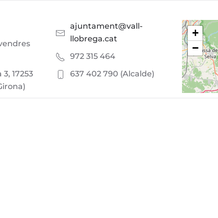
ajuntament@vall-
+
llobrega.cat
ivendres
−
972 315 464
a 3, 17253
637 402 790 (Alcalde)
Girona)