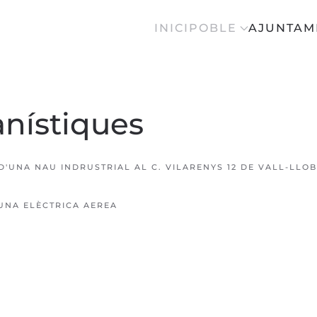
INICI
POBLE
AJUNTAM
anístiques
D'UNA NAU INDRUSTRIAL AL C. VILARENYS 12 DE VALL-LLO
'UNA ELÈCTRICA AEREA